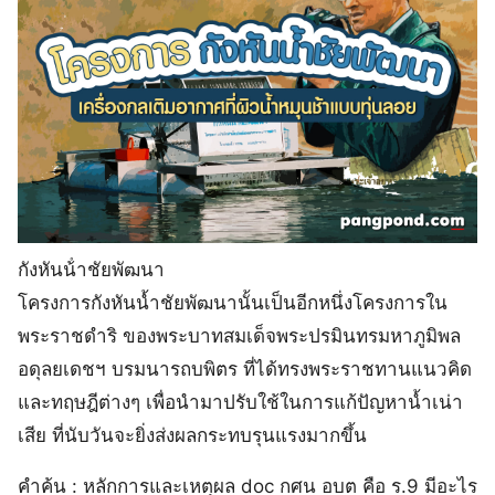
กังหันน้ําชัยพัฒนา
โครงการกังหันน้ำชัยพัฒนานั้นเป็นอีกหนึ่งโครงการใน
พระราชดำริ ของพระบาทสมเด็จพระปรมินทรมหาภูมิพล
อดุลยเดชฯ บรมนารถบพิตร ที่ได้ทรงพระราชทานแนวคิด
และทฤษฎีต่างๆ เพื่อนำมาปรับใช้ในการแก้ปัญหาน้ำเน่า
เสีย ที่นับวันจะยิ่งส่งผลกระทบรุนแรงมากขึ้น
คำค้น : หลักการและเหตุผล doc กศน อบต คือ ร.9 มีอะไร