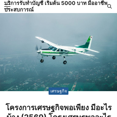
บริการรับทำบัญชี เริ่มต้น 5000 บาท มืออาชีพ
Skip
ประสบการณ์
to
Search
content
for:
ำบัญชีและภาษีครบวงจร |
GPOND
เศรษฐกิจ
โครงการเศรษฐกิจพอเพียง มีอะไร