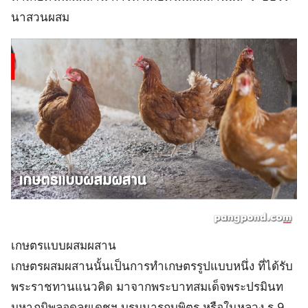
นาสวนผสม
เกษตรแบบผสมผสาน
เกษตรผสมผสานนั้นเป็นการทำเกษตรรูปแบบหนึ่ง ที่ได้รับ
พระราชทานแนวคิด มาจากพระบาทสมเด็จพระปรมินท
มหาภูมิพลอดุลยเดชฯ บรมนารถบพิตร หรือในหลวง ร.9