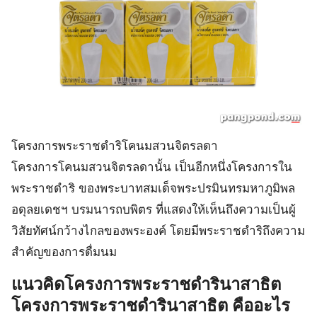
โครงการพระราชดําริโคนมสวนจิตรลดา
โครงการโคนมสวนจิตรลดานั้น เป็นอีกหนึ่งโครงการใน
พระราชดำริ ของพระบาทสมเด็จพระปรมินทรมหาภูมิพล
อดุลยเดชฯ บรมนารถบพิตร ที่แสดงให้เห็นถึงความเป็นผู้
วิสัยทัศน์กว้างไกลของพระองค์ โดยมีพระราชดำริถึงความ
สำคัญของการดื่มนม
แนวคิดโครงการพระราชดํารินาสาธิต
โครงการพระราชดํารินาสาธิต คืออะไร