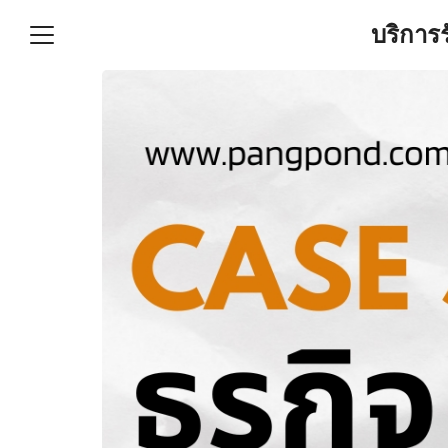
Skip
บริการ
to
content
S
fo
ำบัญชีและภาษีครบวงจร |
GPOND