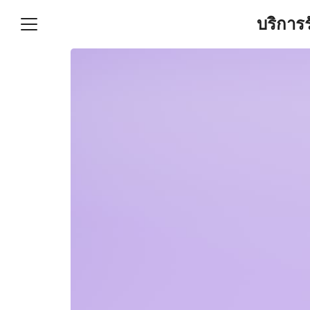
Skip
บริการ
to
content
S
fo
ำบัญชีและภาษีครบวงจร |
GPOND