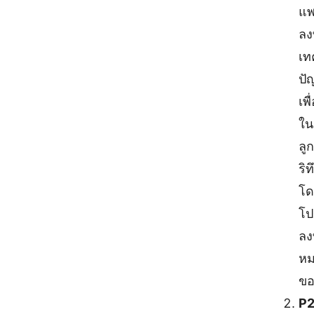
แพ
ลงท
เท
ปั
เพ
ใน
ลู
ริ
โด
โป
ลง
หม
ขอ
P2