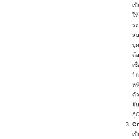
เป
ให้
ระ
สน
บุค
ต้
เช
fi
หน้
ตั
จับ
กู้เ
Cr
เป