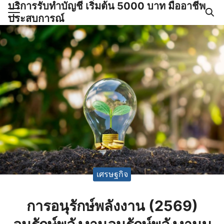
บริการรับทำบัญชี เริ่มต้น 5000 บาท มืออาชีพ
Skip
ประสบการณ์
to
Search
content
for:
ำบัญชีและภาษีครบวงจร |
GPOND
เศรษฐกิจ
การอนุรักษ์พลังงาน (2569)