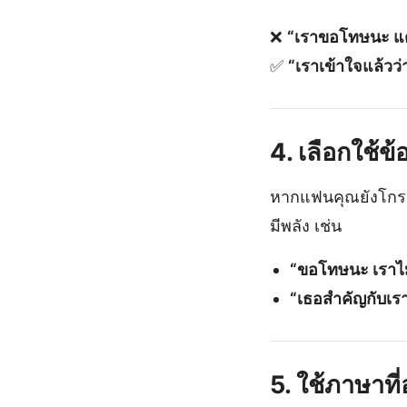
❌
“เราขอโทษนะ แต่
✅
“เราเข้าใจแล้วว่
4. เลือกใช้ข
หากแฟนคุณยังโกรธ
มีพลัง เช่น
“ขอโทษนะ เราไม
“เธอสำคัญกับเร
5. ใช้ภาษาที