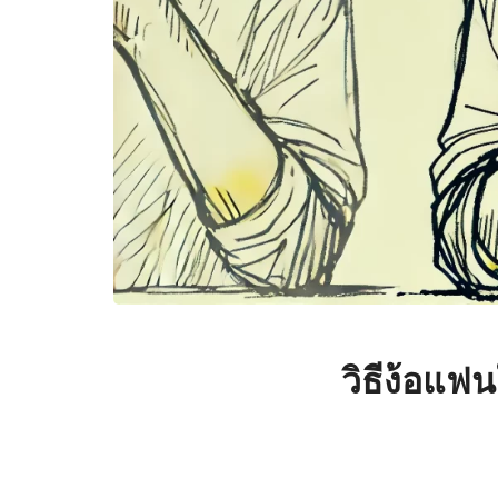
วิธีง้อแ