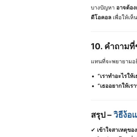
บางปัญหา
อาจต้อ
ดีโอคอล
เพื่อให้เห็
10. คำถามที่
แทนที่จะพยายามอธ
“เราทำอะไรให้เธอ
“เธออยากให้เรา
สรุป –
วิธีง้
✔
เข้าใจสาเหตุขอ