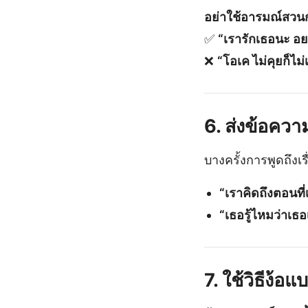
อย่าใช้อารมณ์สวน
✅
“เรารักเธอนะ อยา
❌
“โอเค ไม่คุยก็ไม่
6. ส่งข้อความ
บางครั้งการพูดถึงเ
“เราคิดถึงตอนที่
“เธอรู้ไหมว่าเธอ
7. ใช้วิธีง้