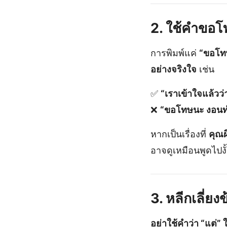
2. ใช้คำขอโท
การพิมพ์แค่
“ขอโทษ
อย่างจริงใจ
เช่น
✅
“เราเข้าใจแล้วว่
❌
“ขอโทษนะ งอน
หากเป็นเรื่องที่
คุณผ
อาจดูเหมือนพูดไปงั
3. หลีกเลี่ยง
อย่าใช้คำว่า “แต