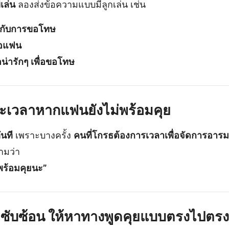
เล่น
ลองส่งข้อความแบบมีลูกเล่น เช่น
่ยวกับการขอโทษ
้อแฟน
น่ารักๆ เพื่อขอโทษ
่และเวลาหากแฟนยังไม่พร้อมคุย
ันที
เพราะบางครั้ง
คนที่โกรธต้องการเวลาเพื่อจัดการอารม
วามว่า
พร้อมคุยนะ”
าซับซ้อน ให้หาทางพูดคุยแบบตรงไปตร