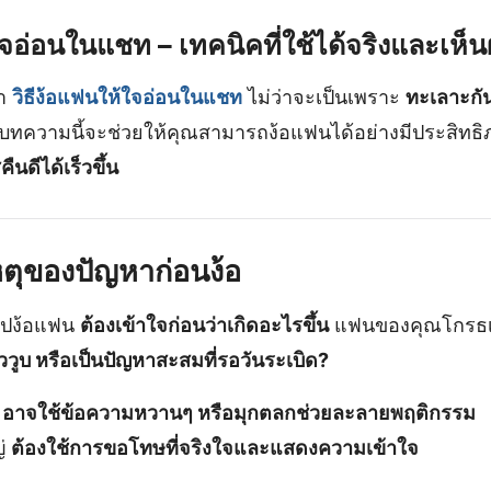
ใจอ่อนในแชท
– เทคนิคที่ใช้ได้จริงและเห็
หา
วิธีง้อแฟนให้ใจอ่อนในแชท
ไม่ว่าจะเป็นเพราะ
ทะเลาะกัน,
บทความนี้จะช่วยให้คุณสามารถง้อแฟนได้อย่างมีประสิทธ
นดีได้เร็วขึ้น
หตุของปัญหาก่อนง้อ
ไปง้อแฟน
ต้องเข้าใจก่อนว่าเกิดอะไรขึ้น
แฟนของคุณโกรธ
ชั่ววูบ หรือเป็นปัญหาสะสมที่รอวันระเบิด?
ก
อาจใช้ข้อความหวานๆ หรือมุกตลกช่วยละลายพฤติกรรม
ญ่
ต้องใช้การขอโทษที่จริงใจและแสดงความเข้าใจ