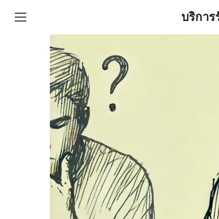
Skip
บริการ
to
content
S
fo
ำบัญชีและภาษีครบวงจร |
GPOND