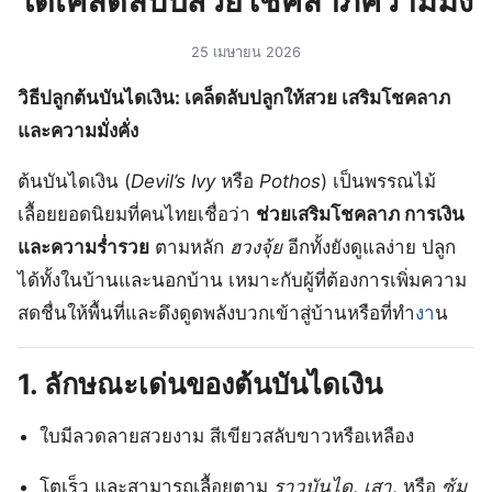
ไดเคล็ดลับปสวยโชคลาภความมั่ง
25 เมษายน 2026
วิธีปลูกต้นบันไดเงิน: เคล็ดลับปลูกให้สวย เสริมโชคลาภ
และความมั่งคั่ง
ต้นบันไดเงิน (
Devil’s Ivy
หรือ
Pothos
) เป็นพรรณไม้
เลื้อยยอดนิยมที่คนไทยเชื่อว่า
ช่วยเสริมโชคลาภ การเงิน
และความร่ำรวย
ตามหลัก
ฮวงจุ้ย
อีกทั้งยังดูแลง่าย ปลูก
ได้ทั้งในบ้านและนอกบ้าน เหมาะกับผู้ที่ต้องการเพิ่มความ
สดชื่นให้พื้นที่และดึงดูดพลังบวกเข้าสู่บ้านหรือที่ทำ
งา
น
1. ลักษณะเด่นของต้นบันไดเงิน
ใบมีลวดลายสวยงาม สีเขียวสลับขาวหรือเหลือง
โตเร็ว และสามารถเลื้อยตาม
ราวบันได
,
เสา
, หรือ
ซุ้ม