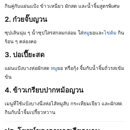
กินคู่กับแผ่นแป้ง ข้าวเหนียว ผักสด และน้ำจิ้มสูตรพิเศษ
2. ก๋วยจั๊บญวน
ซุปเส้นนุ่ม ๆ น้ำซุปใสรสกลมกล่อม ใส่
หมู
ยอและ
ไข่ต้ม
กิน
ร้อน ๆ คล่องคอ
3. ปอเปี๊ยะสด
แผ่นแป้งบางห่อผักสด
หมู
ยอ หรือกุ้ง จิ้มกับน้ำจิ้มถั่วรสเข้ม
ข้น
4. ข้าวเกรียบปากหม้อญวน
เมนูที่ใช้แป้งบางนึ่งห่อไส้หมูสับ กระเทียมเจียว และผักสด
กินกับน้ำจิ้มเปรี้ยวหวาน