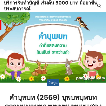
บริการรับทำบัญชี เริ่มต้น 5000 บาท มืออาชีพ
Skip
ประสบการณ์
to
Search
content
for:
ำบัญชีและภาษีครบวงจร |
GPOND
วัยรุ่น
คำบุพบท (2569) บุพบทบุพบท