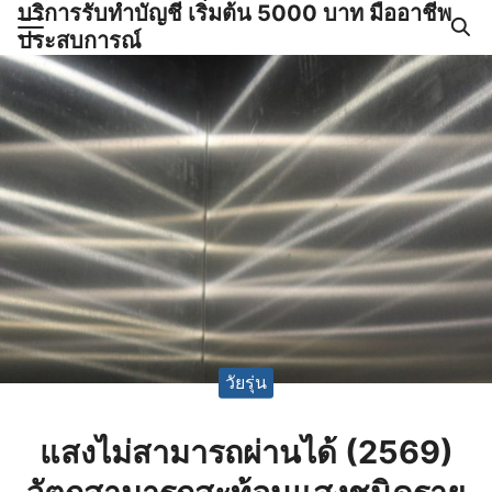
บริการรับทำบัญชี เริ่มต้น 5000 บาท มืออาชีพ
Skip
ประสบการณ์
to
Search
content
for:
ำบัญชีและภาษีครบวงจร |
GPOND
วัยรุ่น
แสงไม่สามารถผ่านได้ (2569)