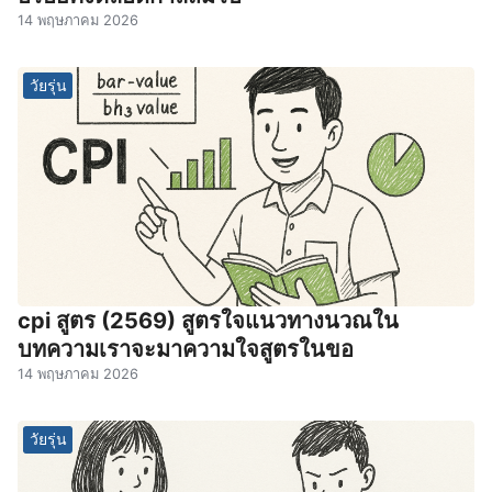
14 พฤษภาคม 2026
วัยรุ่น
cpi สูตร (2569) สูตรใจแนวทางนวณใน
บทความเราจะมาความใจสูตรในขอ
14 พฤษภาคม 2026
วัยรุ่น