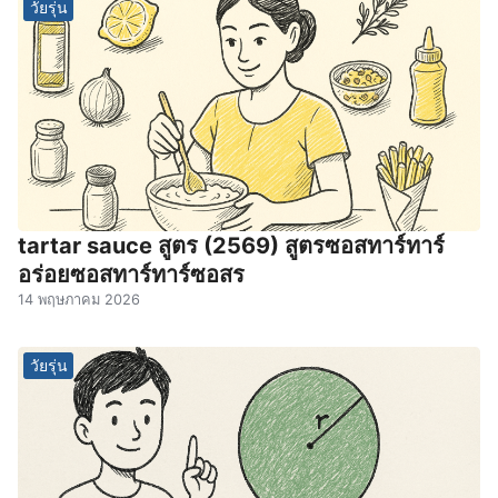
วัยรุ่น
tartar sauce สูตร (2569) สูตรซอสทาร์ทาร์
อร่อยซอสทาร์ทาร์ซอสร
14 พฤษภาคม 2026
วัยรุ่น