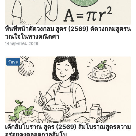
พื้นที่หน้าตัดวงกลม สูตร (2569) ตัดวงกลมสูตรน
วณใจในทางคณิตศา
14 พฤษภาคม 2026
วัยรุ่น
เค้กส้มโบราณ สูตร (2569) ส้มโบราณสูตรความ
อร่อยคงตลอดกาลส้มโบ