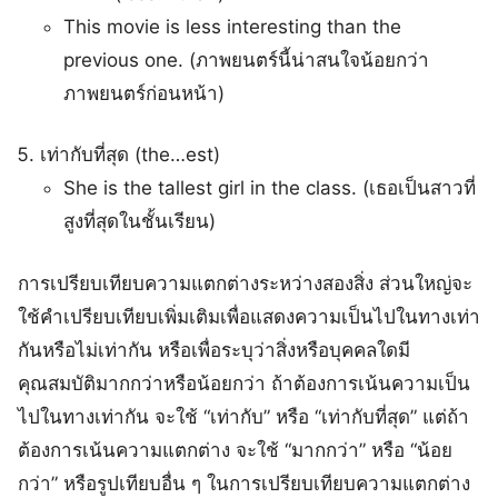
This movie is less interesting than the
previous one. (ภาพยนตร์นี้น่าสนใจน้อยกว่า
ภาพยนตร์ก่อนหน้า)
เท่ากับที่สุด (the…est)
She is the tallest girl in the class. (เธอเป็นสาวที่
สูงที่สุดในชั้นเรียน)
การเปรียบเทียบความแตกต่างระหว่างสองสิ่ง ส่วนใหญ่จะ
ใช้คำเปรียบเทียบเพิ่มเติมเพื่อแสดงความเป็นไปในทางเท่า
กันหรือไม่เท่ากัน หรือเพื่อระบุว่าสิ่งหรือบุคคลใดมี
คุณสมบัติมากกว่าหรือน้อยกว่า ถ้าต้องการเน้นความเป็น
ไปในทางเท่ากัน จะใช้ “เท่ากับ” หรือ “เท่ากับที่สุด” แต่ถ้า
ต้องการเน้นความแตกต่าง จะใช้ “มากกว่า” หรือ “น้อย
กว่า” หรือรูปเทียบอื่น ๆ ในการเปรียบเทียบความแตกต่าง