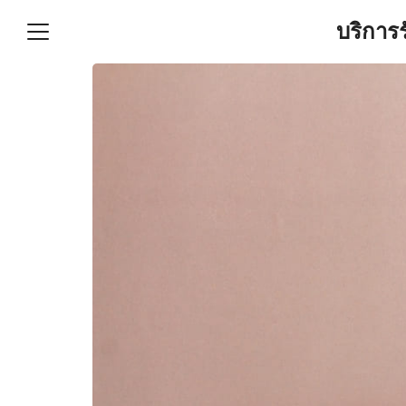
Skip
บริการ
to
content
S
fo
ำบัญชีและภาษีครบวงจร |
GPOND