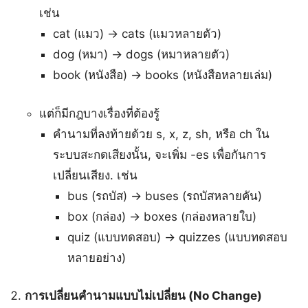
เช่น
cat (แมว) -> cats (แมวหลายตัว)
dog (หมา) -> dogs (หมาหลายตัว)
book (หนังสือ) -> books (หนังสือหลายเล่ม)
แต่ก็มีกฎบางเรื่องที่ต้องรู้
คำนามที่ลงท้ายด้วย s, x, z, sh, หรือ ch ใน
ระบบสะกดเสียงนั้น, จะเพิ่ม -es เพื่อกันการ
เปลี่ยนเสียง. เช่น
bus (รถบัส) -> buses (รถบัสหลายคัน)
box (กล่อง) -> boxes (กล่องหลายใบ)
quiz (แบบทดสอบ) -> quizzes (แบบทดสอบ
หลายอย่าง)
การเปลี่ยนคำนามแบบไม่เปลี่ยน (No Change)