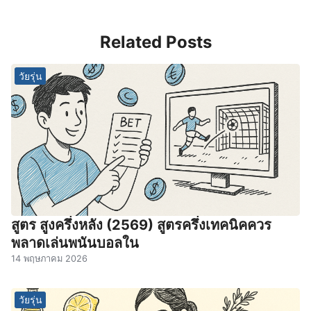
Related Posts
วัยรุ่น
สูตร สูงครึ่งหลัง (2569) สูตรครึ่งเทคนิคควร
พลาดเล่นพนันบอลใน
14 พฤษภาคม 2026
วัยรุ่น