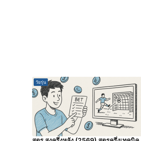
วัยรุ่น
สูตร สูงครึ่งหลัง (2569) สูตรครึ่งเทคนิค