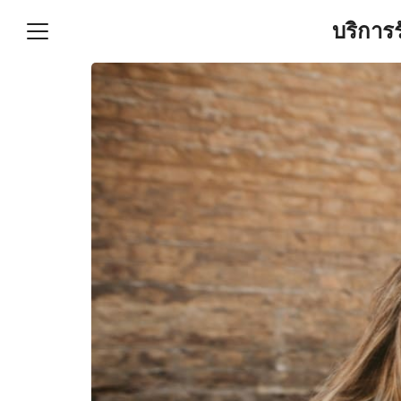
Skip
บริการ
to
content
S
fo
ำบัญชีและภาษีครบวงจร |
GPOND