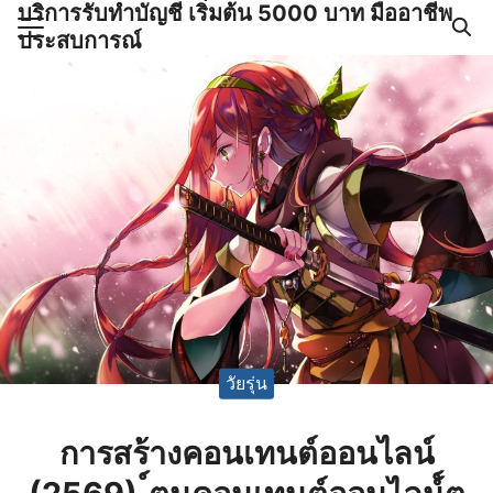
บริการรับทำบัญชี เริ่มต้น 5000 บาท มืออาชีพ
Skip
ประสบการณ์
to
Search
content
for:
ำบัญชีและภาษีครบวงจร |
GPOND
วัยรุ่น
การสร้างคอนเทนต์ออนไลน์