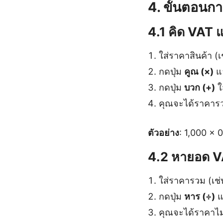
4. ขั้นตอนก
4.1 คิด VAT
ใส่ราคาสินค้า (เ
กดปุ่ม
คูณ (×)
แล
กดปุ่ม
บวก (+)
ใส
คุณจะได้ราคาร
ตัวอย่าง
: 1,000 × 
4.2 หายอด 
ใส่ราคารวม (เช่
กดปุ่ม
หาร (÷)
แ
คุณจะได้ราคาไ