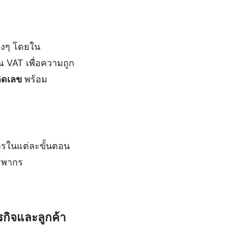
ต่างๆ โดยใน
วณ VAT เพื่อความถูก
ิดเลข
พร้อม
การในแต่ละขั้นตอน
รรพากร
กิจและลูกค้า