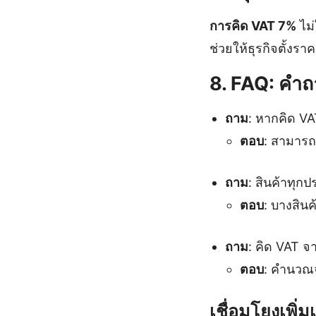
การคิด VAT 7%
ไม่
ช่วยให้ธุรกิจตั้งร
8. FAQ: คำถา
ถาม
: หากคิด VA
ตอบ
: สามาร
ถาม
: สินค้าทุกป
ตอบ
: บางสินค
ถาม
: คิด VAT จ
ตอบ
: คำนวณจ
เชื่อมโยงเพิ่ม