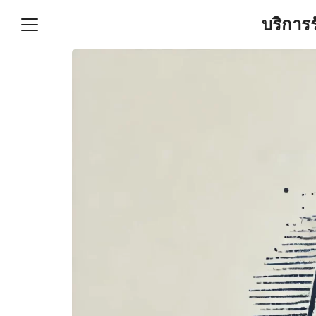
Skip
บริการ
to
content
S
fo
ำบัญชีและภาษีครบวงจร |
GPOND