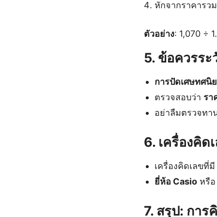
หักจากราคารวมเ
ตัวอย่าง
: 1,070 ÷ 
5. ข้อควรร
การปัดเศษทศนิ
ตรวจสอบว่า
ราค
อย่าลืมตรวจทาน
6. เครื่องค
เครื่องคิดเลขที่ม
ยี่ห้อ Casio
หรื
7. สรุป: การ