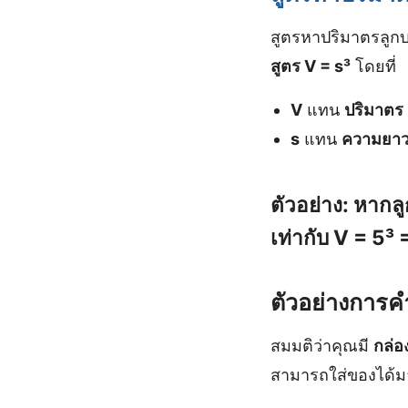
สูตรหาปริมาตรลูกบา
สูตร V = s³
โดยที่
V
แทน
ปริมาตร
s
แทน
ความยาว
ตัวอย่าง: หาก
เท่ากับ
V = 5³ 
ตัวอย่างการ
สมมติว่าคุณมี
กล่อ
สามารถใส่ของได้ม