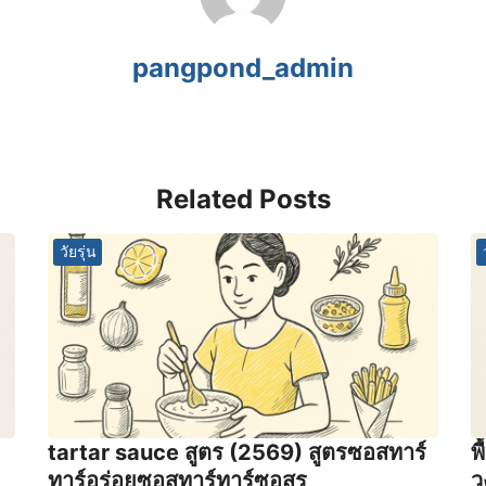
pangpond_admin
Related Posts
วัยรุ่น
tartar sauce สูตร (2569) สูตรซอสทาร์
พ
ทาร์อร่อยซอสทาร์ทาร์ซอสร
ว