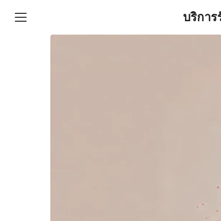
Skip
บริการ
to
content
S
fo
ำบัญชีและภาษีครบวงจร |
GPOND