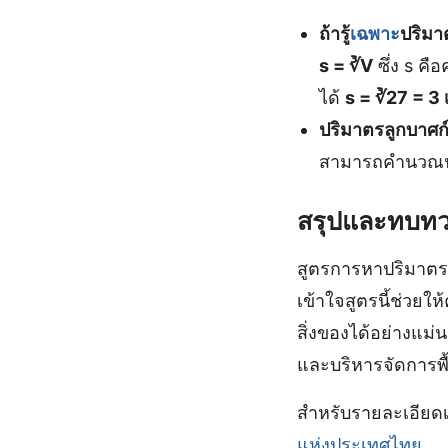
ถ้ารู้
เฉพาะ
ปริมา
s = ∛V
ซึ่ง s ค
ได้
s = ∛27 = 3
ปริมาตรลูกบาศก์
สามารถคำนวณปร
สรุปและทบทว
สูตรการหาปริมาตร
เข้าใจสูตรนี้ช่วย
สิ่งของได้อย่างแม
และบริหารจัดการพื้
สำหรับรายละเอียดเพ
แห่งประเทศไทย