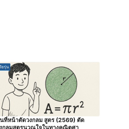
วัยรุ่น
ื้นที่หน้าตัดวงกลม สูตร (2569) ตัด
งกลมสูตรนวณใจในทางคณิตศา