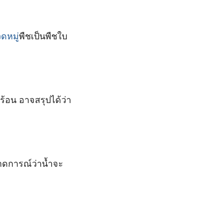
ดหมู่
พืชเป็นพืชใบ
ำร้อน อาจสรุปได้ว่า
าดการณ์ว่าน้ำจะ