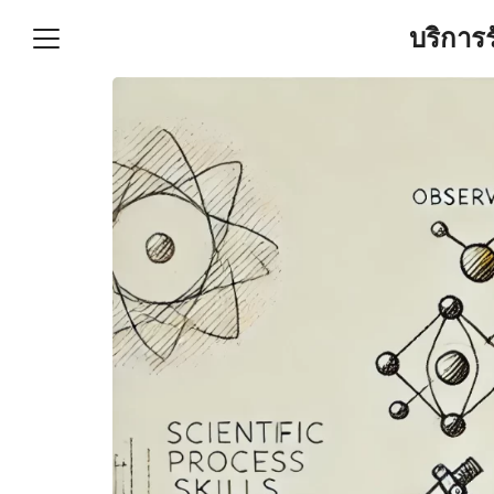
Skip
บริการ
to
content
S
fo
ำบัญชีและภาษีครบวงจร |
GPOND