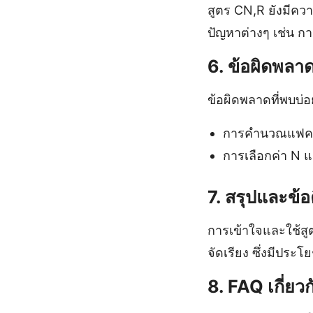
สูตร CN,R ยังมีค
ปัญหาต่างๆ เช่น กา
6. ข้อผิดพลา
ข้อผิดพลาดที่พบบ่อ
การคำนวณแฟคท
การเลือกค่า N แ
7. สรุปและข้
การเข้าใจและใช้สู
จัดเรียง ซึ่งมีปร
8. FAQ เกี่ยว