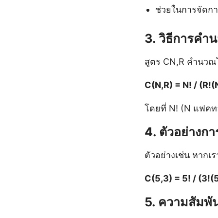
ช่วยในการจัดการ
3. วิธีการคำ
สูตร CN,R คำนวณไ
C(N,R) = N! / (R!(
โดยที่ N! (N แฟคท
4. ตัวอย่างก
ตัวอย่างเช่น หากเร
C(5,3) = 5! / (3!(
5. ความสัมพั