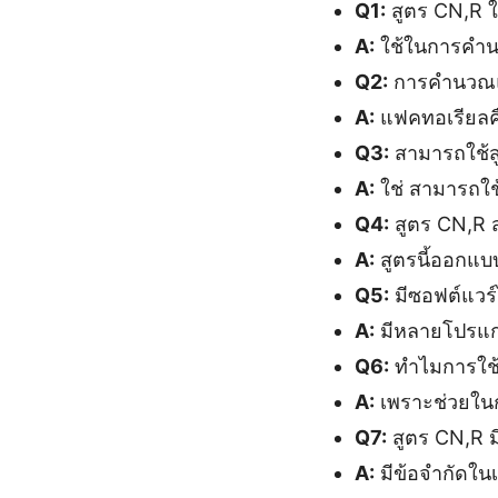
Q1:
สูตร CN,R ใ
A:
ใช้ในการคำนว
Q2:
การคำนวณแ
A:
แฟคทอเรียลคื
Q3:
สามารถใช้สู
A:
ใช่ สามารถใช
Q4:
สูตร CN,R ส
A:
สูตรนี้ออกแบบ
Q5:
มีซอฟต์แวร
A:
มีหลายโปรแกร
Q6:
ทำไมการใช้
A:
เพราะช่วยในก
Q7:
สูตร CN,R มี
A:
มีข้อจำกัดใน