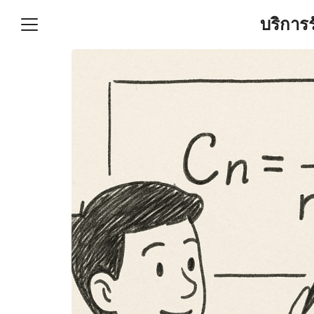
Skip
บริการ
to
content
S
fo
ำบัญชีและภาษีครบวงจร |
GPOND