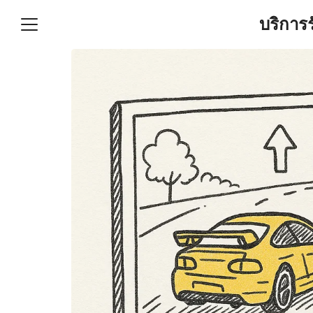
Skip
บริการ
to
content
S
fo
ำบัญชีและภาษีครบวงจร |
GPOND