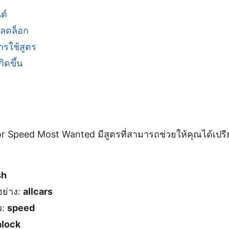
ต์
ปลดล็อก
ารใช้สูตร
ิดขึ้น
r Speed Most Wanted มีสูตรที่สามารถช่วยให้คุณได้เปรี
sh
อย่าง:
allcars
ว:
speed
nlock