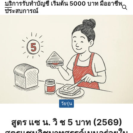
บริการรับทำบัญชี เริ่มต้น 5000 บาท มืออาชีพ
Skip
ประสบการณ์
to
Search
content
for:
ำบัญชีและภาษีครบวงจร |
GPOND
วัยรุ่น
สูตร แซ น. วิ ช 5 บาท (2569)