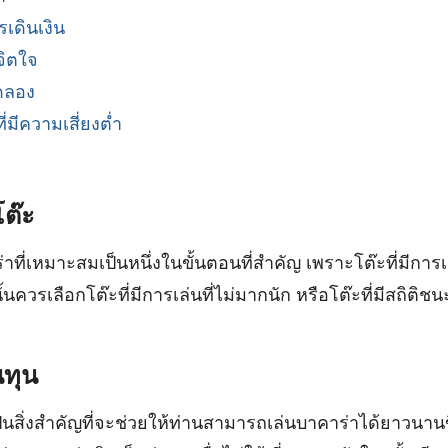
เดินเงิน
ิตใจ
ดลอง
่มีความเสี่ยงต่ำ
โต๊ะ
ที่เหมาะสมเป็นหนึ่งในขั้นตอนที่สำคัญ เพราะโต๊ะที่มีการเล
้นควรเลือกโต๊ะที่มีการเล่นที่ไม่มากนัก หรือโต๊ะที่มีสถิติชน
นทุน
ป็นสิ่งสำคัญที่จะช่วยให้ท่านสามารถเล่นบาคาร่าได้ยาวน