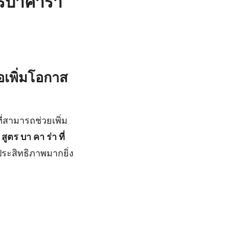
ตรบาคาร่า
่อเพิ่มโอกาส
่สามารถช่วยเพิ่ม
จ
สูตร บา คา ร่า ที่
ระสิทธิภาพมากยิ่ง