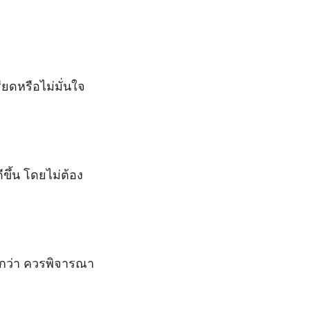
ียดหรือไม่มั่นใจ
ึ้น โดยไม่ต้อง
สูงกว่า ควรพิจารณา