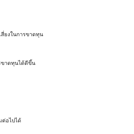
เสี่ยงในการขาดทุน
ขาดทุนได้ดีขึ้น
มต่อไปได้