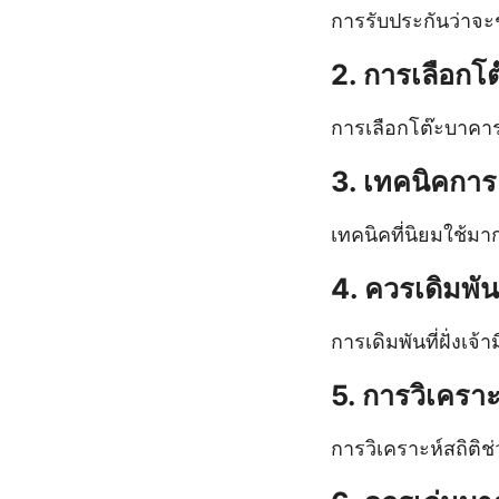
การรับประกันว่าจะ
2. การเลือกโ
การเลือกโต๊ะบาคาร
3. เทคนิคการ
เทคนิคที่นิยมใช้มา
4. ควรเดิมพัน
การเดิมพันที่ฝั่งเจ
5. การวิเครา
การวิเคราะห์สถิติ