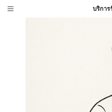
Skip
บริการ
to
content
S
fo
ำบัญชีและภาษีครบวงจร |
GPOND