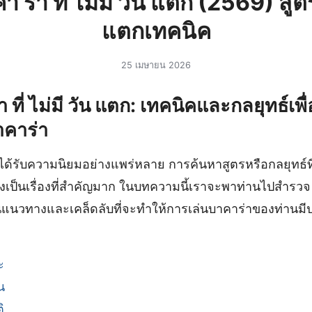
คา ร่า ที่ ไม่มี วัน แตก (2569) สู
แตกเทคนิค
25 เมษายน 2026
า ที่ ไม่มี วัน แตก: เทคนิคและกลยุทธ์เพื
คาร่า
าได้รับความนิยมอย่างแพร่หลาย การค้นหาสูตรหรือกลยุทธ์ที
เป็นเรื่องที่สำคัญมาก ในบทความนี้เราจะพาท่านไปสำรว
็นแนวทางและเคล็ดลับที่จะทำให้การเล่นบาคาร่าของท่านมีป
ะ
น
ิ