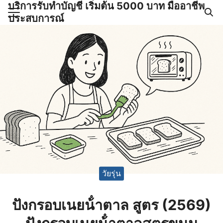
บริการรับทำบัญชี เริ่มต้น 5000 บาท มืออาชีพ
Skip
ประสบการณ์
to
Search
content
for:
ำบัญชีและภาษีครบวงจร |
GPOND
วัยรุ่น
ปังกรอบเนยน้ําตาล สูตร (2569)