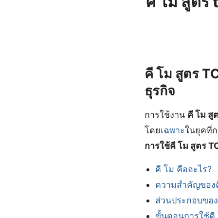
คี โม สูต
คี โม สูตร TC
ธุรกิจ
การใช้งาน
คี โม ส
โดย
เฉพาะ
ในยุคที
การใช้คี โม สูตร T
คี โม คืออะไร?
ความสำคัญของคี
ส่วนประกอบของค
ขั้นตอนการใช้คี