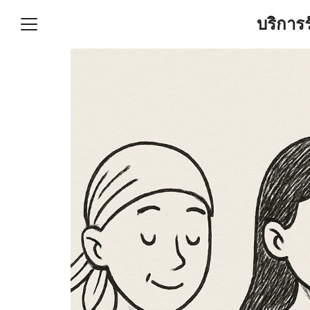
Skip
บริการ
to
content
S
fo
ำบัญชีและภาษีครบวงจร |
GPOND