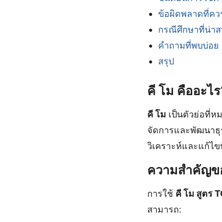
ข้อผิดพลาดที่ควร
กรณีศึกษาที่น่า
คำถามที่พบบ่อย
สรุป
คี โม คืออะไร
คี โม
เป็นตัวย่อที่
จัดการและพัฒนาธุ
วิเคราะห์และแก้ไขป
ความสำคัญขอ
การใช้
คี โม สูตร 
สามารถ: