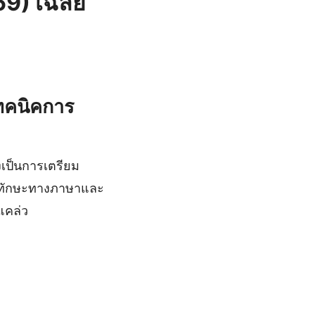
569) เฉลย
เทคนิคการ
่งเป็นการเตรียม
นาทักษะทางภาษาและ
แคล่ว