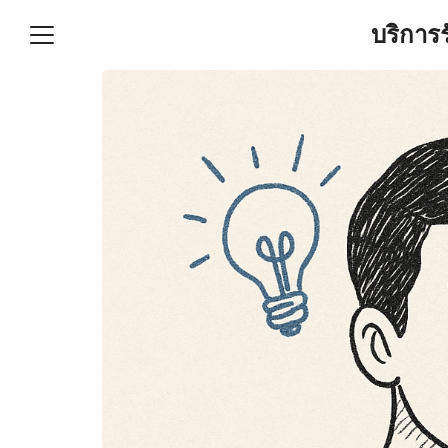
Skip
บริการ
to
content
S
fo
ำบัญชีและภาษีครบวงจร |
GPOND