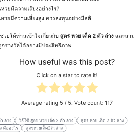
หวยมีความเสี่ยงอย่างไร?
วยมีความเสี่ยงสูง ควรลงทุนอย่างมีสติ
ช่วยให้ท่านเข้าใจเกี่ยวกับ
สูตร หวย เด็ด 2 ตัว ล่าง
และสาม
ถูกรางวัลได้อย่างมีประสิทธิภาพ
How useful was this post?
Click on a star to rate it!
Average rating
5
/ 5. Vote count:
117
ัว ล่าง
วิธีใช้ สูตร หวย เด็ด 2 ตัว ล่าง
สูตร หวย เด็ด 2 ตัว ล่าง
าง คืออะไร
สูตรหวยเด็ด2ตัวล่าง