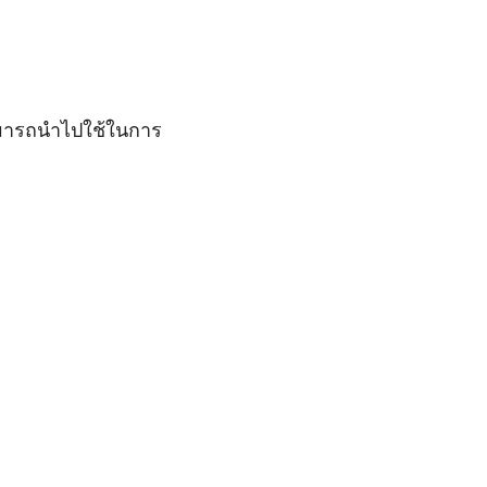
ารถนำไปใช้ในการ