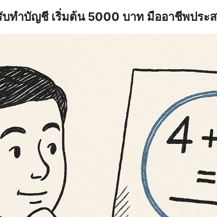
รับทำบัญชี เริ่มต้น 5000 บาท มืออาชีพประ
earch
r: