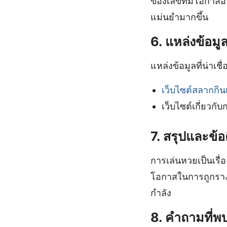
ของเลขที่มีโอกาสออ
แม่นยำมากขึ้น
6. แหล่งข้อมู
แหล่งข้อมูลที่น่าเช
เว็บไซต์สลากกิน
เว็บไซต์เกี่ยวกับ
7. สรุปและข้
การเล่นหวยเป็นเรื่
โอกาสในการถูกรางว
กำลัง
8. คำถามที่พบ