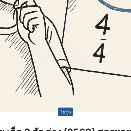
วัยรุ่น