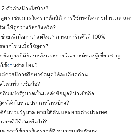
2 ตัวล่างมีอะไรบ้าง?
ูตร เช่น การวิเคราะห์สถิติ การใช้เทคนิคการคำนวณ และ
วยให้ถูกรางวัลจริงหรือ?
่วยเพิ่มโอกาส แต่ไม่สามารถการันตีได้ 100%
จากไหนเมื่อใช้สูตร?
ข้อมูลสถิติย้อนหลังและการวิเคราะห์ของผู้เชี่ยวชาญ
ใช้
งา
นง่ายไหม?
แต่ควรมีการศึกษาข้อมูลให้ละเอียดก่อน
ไหนที่น่าเชื่อถือ?
กินแบ่งรัฐบาลเป็นแหล่งข้อมูลที่น่าเชื่อถือ
ูตรได้กับหวยประเภทไหนบ้าง?
ด้กับหวยรัฐบาล หวยใต้ดิน และหวยต่างประเทศ
กเลขที่ดีที่สุดหรือไม่?
ีที่สุด ควรใช้การวิเคราะห์ที่เหมาะสมกับตัวเอง