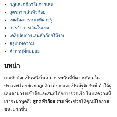
กฎและกติกาในการเล่น
สูตรการเล่นหัวก้อย
เทคนิคการชนะที่ควรรู้
การจัดการเงินในเกม
เคล็ดลับการเล่นหัวก้อยให้รวย
สรุปบทความ
คำถามที่พบบ่อย
บทนำ
เกมหัวก้อยเป็นหนึ่งในเกมการพนันที่มีความนิยมใน
ประเทศไทย ด้วยกฎกติกาที่ง่ายและเป็นที่รู้จักกันดี ทำให้ผู้
เล่นสามารถเข้าถึงและสนุกได้อย่างรวดเร็ว ในบทความนี้
เราจะมาพูดถึง
สูตร หัวก้อย รวย
ที่จะช่วยให้คุณมีโอกาส
ชนะมากขึ้น