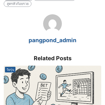
สูตรหัวก้อยรวย
pangpond_admin
Related Posts
วัยรุ่น