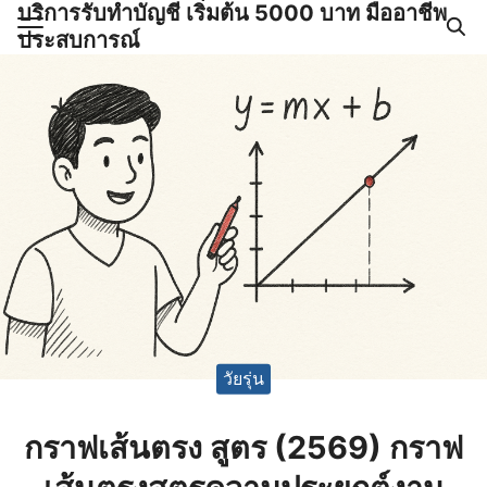
บริการรับทำบัญชี เริ่มต้น 5000 บาท มืออาชีพ
Skip
ประสบการณ์
to
Search
content
for:
ำบัญชีและภาษีครบวงจร |
GPOND
วัยรุ่น
กราฟเส้นตรง สูตร (2569) กราฟ