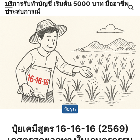
บริการรับทำบัญชี เริ่มต้น 5000 บาท มืออาชีพ
Skip
ประสบการณ์
to
Search
content
for:
ำบัญชีและภาษีครบวงจร |
GPOND
วัยรุ่น
ปุ๋ยเคมีสูตร 16-16-16 (2569)