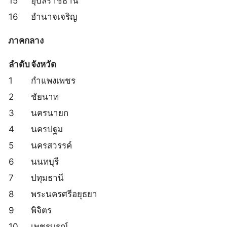
15
อุบลราชธานี
16
อำนาจเจริญ
ภาคกลาง
ลำดับ
จังหวัด
1
กำแพงเพชร
2
ชัยนาท
3
นครนายก
4
นครปฐม
5
นครสวรรค์
6
นนทบุรี
7
ปทุมธานี
8
พระนครศรีอยุธยา
9
พิจิตร
10
เพชรบูรณ์