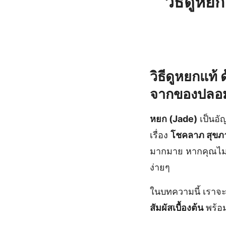
วิธีดูห
วิธีดูหยกแท้
ด
จากของปลอ
หยก (Jade)
เป็นอั
เรื่อง
โชคลาภ สุขภ
มากมาย หากคุณไม่
ง่ายๆ
ในบทความนี้ เราจะ
สัมผัสเบื้องต้น
พร้อ