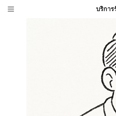
Skip
บริการ
to
content
S
fo
ำบัญชีและภาษีครบวงจร |
GPOND