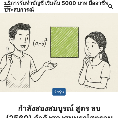
บริการรับทำบัญชี เริ่มต้น 5000 บาท มืออาชีพ
Skip
ประสบการณ์
to
Search
content
for:
ำบัญชีและภาษีครบวงจร |
GPOND
วัยรุ่น
กําลังสองสมบูรณ์ สูตร ลบ