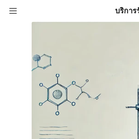
Skip
บริการ
to
content
S
fo
ำบัญชีและภาษีครบวงจร |
GPOND