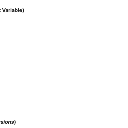
 Variable)
usions
)