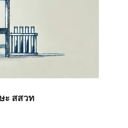
กษะ สสวท