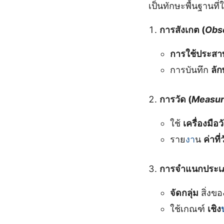
เป็นทักษะพื้นฐานท
การสังเกต (
Obs
การใช้ประสาท
การบันทึก
ลั
การวัด (
Measur
ใช้
เครื่องมื
ราย
งา
น
ค่าที
การจำแนกประเภ
จัดกลุ่ม
สิ่งข
ใช้เกณฑ์
เชิง