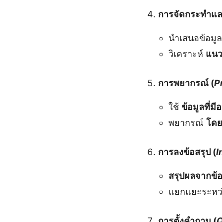
การจัดกระทำและ
นำเสนอข้อมู
วิเคราะห์
แนว
การพยากรณ์ (
P
ใช้
ข้อมูลที่มีอย
พยากรณ์
โดย
การลงข้อสรุป (
I
สรุปผลจากข้อม
แยกแยะระหว
การตั้งคำถาม (
Q