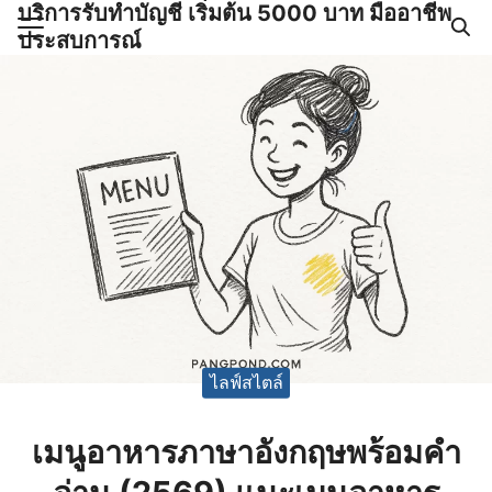
บริการรับทำบัญชี เริ่มต้น 5000 บาท มืออาชีพ
Skip
ประสบการณ์
to
Search
content
for:
ำบัญชีและภาษีครบวงจร |
GPOND
ไลฟ์สไตล์
เมนูอาหารภาษาอังกฤษพร้อมคํา