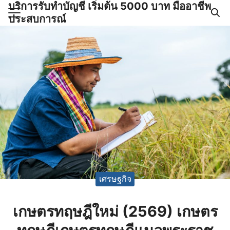
บริการรับทำบัญชี เริ่มต้น 5000 บาท มืออาชีพ
Skip
ประสบการณ์
to
Search
content
for:
ำบัญชีและภาษีครบวงจร |
GPOND
เศรษฐกิจ
เกษตรทฤษฎีใหม่ (2569) เกษตร